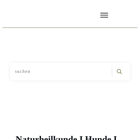
Archives: Naturheilkunde
Home
Naturheilkunde I Hunde I