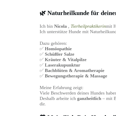
🌿 Naturheilkunde für deine
Ich bin
Nicola
,
Tierheilpraktikerin
mit H
Ich unterstütze Hunde mit Naturheilkund
Dazu gehören:
✅
Homöopathie
✅
Schüßler Salze
✅
Kräuter & Vitalpilze
✅
Laserakupunktur
✅
Bachblüten & Aromatherapie
✅
Bewegungstherapie & Massage
Meine Erfahrung zeigt:
Viele Beschwerden deines Hundes haben m
Deshalb arbeite ich
ganzheitlich
– mit B
dir.