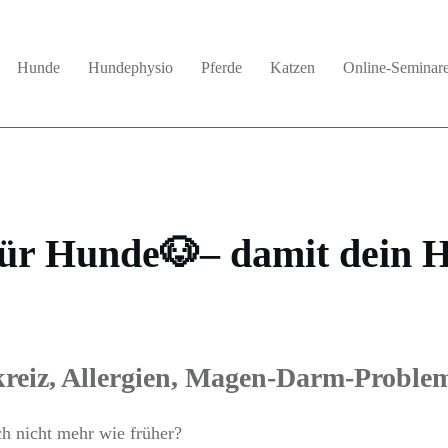
Hunde
Hundephysio
Pferde
Katzen
Online-Seminar
für Hunde🐶– damit dein 
ckreiz, Allergien, Magen-Darm-Proble
ch nicht mehr wie früher?